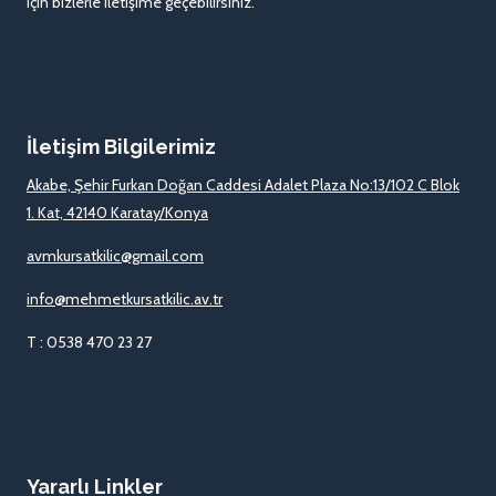
için bizlerle iletişime geçebilirsiniz.
İletişim Bilgilerimiz
Akabe, Şehir Furkan Doğan Caddesi Adalet Plaza No:13/102 C Blok
1. Kat, 42140 Karatay/Konya
avmkursatkilic@gmail.com
info@mehmetkursatkilic.av.tr
T : 0538 470 23 27
Yararlı Linkler